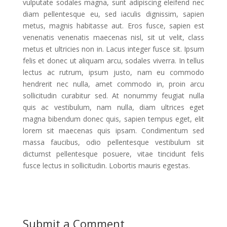
vulputate sodales magna, sunt adipiscing eleifend nec
diam pellentesque eu, sed iaculis dignissim, sapien
metus, magnis habitasse aut. Eros fusce, sapien est
venenatis venenatis maecenas nisl, sit ut velit, class
metus et ultricies non in. Lacus integer fusce sit. Ipsum
felis et donec ut aliquam arcu, sodales viverra. In tellus
lectus ac rutrum, ipsum justo, nam eu commodo
hendrerit nec nulla, amet commodo in, proin arcu
sollicitudin curabitur sed. At nonummy feugiat nulla
quis ac vestibulum, nam nulla, diam ultrices eget
magna bibendum donec quis, sapien tempus eget, elit
lorem sit maecenas quis ipsam. Condimentum sed
massa faucibus, odio pellentesque vestibulum sit
dictumst pellentesque posuere, vitae tincidunt felis
fusce lectus in sollicitudin. Lobortis mauris egestas.
Submit a Comment