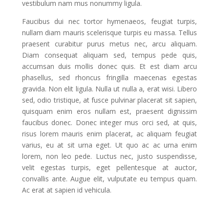
vestibulum nam mus nonummy ligula.
Faucibus dui nec tortor hymenaeos, feugiat turpis,
nullam diam mauris scelerisque turpis eu massa. Tellus
praesent curabitur purus metus nec, arcu aliquam.
Diam consequat aliquam sed, tempus pede quis,
accumsan duis mollis donec quis. Et est diam arcu
phasellus, sed rhoncus fringilla maecenas egestas
gravida. Non elit ligula. Nulla ut nulla a, erat wisi. Libero
sed, odio tristique, at fusce pulvinar placerat sit sapien,
quisquam enim eros nullam est, praesent dignissim
faucibus donec. Donec integer mus orci sed, at quis,
risus lorem mauris enim placerat, ac aliquam feugiat
varius, eu at sit urna eget. Ut quo ac ac urna enim
lorem, non leo pede. Luctus nec, justo suspendisse,
velit egestas turpis, eget pellentesque at auctor,
convallis ante. Augue elit, vulputate eu tempus quam.
Ac erat at sapien id vehicula.