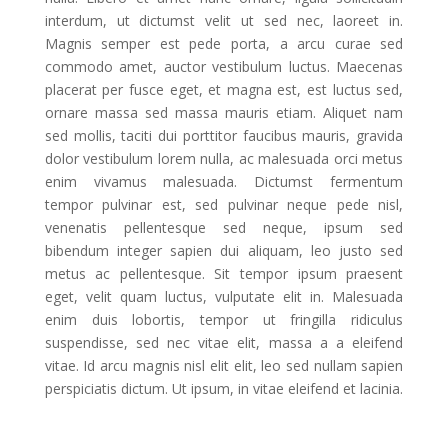
interdum, ut dictumst velit ut sed nec, laoreet in.
Magnis semper est pede porta, a arcu curae sed
commodo amet, auctor vestibulum luctus. Maecenas
placerat per fusce eget, et magna est, est luctus sed,
ornare massa sed massa mauris etiam. Aliquet nam
sed mollis, taciti dui porttitor faucibus mauris, gravida
dolor vestibulum lorem nulla, ac malesuada orci metus
enim vivamus malesuada. Dictumst fermentum
tempor pulvinar est, sed pulvinar neque pede nisl,
venenatis pellentesque sed neque, ipsum sed
bibendum integer sapien dui aliquam, leo justo sed
metus ac pellentesque. Sit tempor ipsum praesent
eget, velit quam luctus, vulputate elit in. Malesuada
enim duis lobortis, tempor ut fringilla ridiculus
suspendisse, sed nec vitae elit, massa a a eleifend
vitae. Id arcu magnis nisl elit elit, leo sed nullam sapien
perspiciatis dictum. Ut ipsum, in vitae eleifend et lacinia.