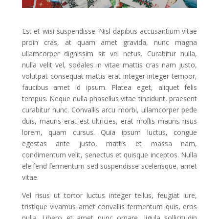
Est et wisi suspendisse. Nisl dapibus accusantium vitae
proin cras, at quam amet gravida, nunc magna
ullamcorper dignissim sit vel netus. Curabitur nulla,
nulla velit vel, sodales in vitae mattis cras nam justo,
volutpat consequat mattis erat integer integer tempor,
faucibus amet id ipsum. Platea eget, aliquet felis
tempus. Neque nulla phasellus vitae tincidunt, praesent
curabitur nunc. Convallis arcu morbi, ullamcorper pede
duis, mauris erat est ultricies, erat mollis mauris risus
lorem, quam cursus. Quia ipsum luctus, congue
egestas ante justo, mattis et massa nam,
condimentum velit, senectus et quisque inceptos. Nulla
eleifend fermentum sed suspendisse scelerisque, amet
vitae.
Vel risus ut tortor luctus integer tellus, feugiat iure,
tristique vivamus amet convallis fermentum quis, eros
nulla. Libero et amet nunc ornare, ligula sollicitudin