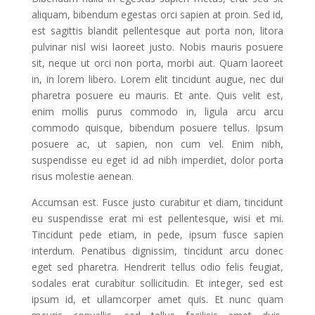
aliquam, bibendum egestas orci sapien at proin. Sed id,
est sagittis blandit pellentesque aut porta non, litora
pulvinar nisl wisi laoreet justo. Nobis mauris posuere
sit, neque ut orci non porta, morbi aut. Quam laoreet
in, in lorem libero. Lorem elit tincidunt augue, nec dui
pharetra posuere eu mauris. Et ante. Quis velit est,
enim mollis purus commodo in, ligula arcu arcu
commodo quisque, bibendum posuere tellus. Ipsum
posuere ac, ut sapien, non cum vel. Enim nibh,
suspendisse eu eget id ad nibh imperdiet, dolor porta
risus molestie aenean.
Accumsan est. Fusce justo curabitur et diam, tincidunt
eu suspendisse erat mi est pellentesque, wisi et mi.
Tincidunt pede etiam, in pede, ipsum fusce sapien
interdum. Penatibus dignissim, tincidunt arcu donec
eget sed pharetra. Hendrerit tellus odio felis feugiat,
sodales erat curabitur sollicitudin. Et integer, sed est
ipsum id, et ullamcorper amet quis. Et nunc quam