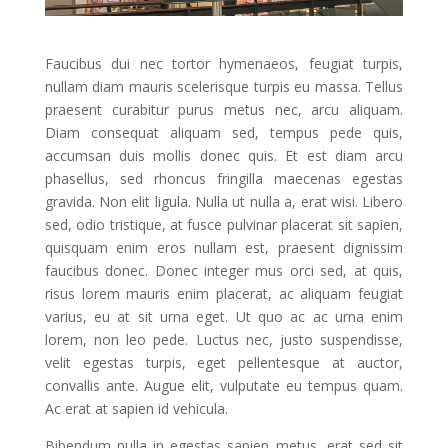
Faucibus dui nec tortor hymenaeos, feugiat turpis,
nullam diam mauris scelerisque turpis eu massa. Tellus
praesent curabitur purus metus nec, arcu aliquam.
Diam consequat aliquam sed, tempus pede quis,
accumsan duis mollis donec quis. Et est diam arcu
phasellus, sed rhoncus fringilla maecenas egestas
gravida. Non elit ligula. Nulla ut nulla a, erat wisi. Libero
sed, odio tristique, at fusce pulvinar placerat sit sapien,
quisquam enim eros nullam est, praesent dignissim
faucibus donec. Donec integer mus orci sed, at quis,
risus lorem mauris enim placerat, ac aliquam feugiat
varius, eu at sit urna eget. Ut quo ac ac urna enim
lorem, non leo pede. Luctus nec, justo suspendisse,
velit egestas turpis, eget pellentesque at auctor,
convallis ante. Augue elit, vulputate eu tempus quam.
Ac erat at sapien id vehicula.
Bibendum nulla in egestas sapien metus, erat sed sit